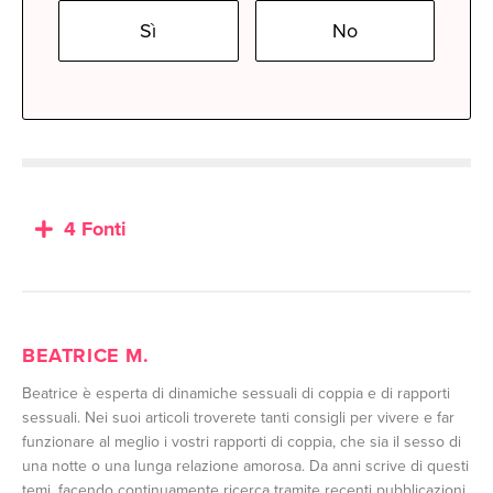
Sì
No
4 Fonti
BEATRICE M.
Beatrice è esperta di dinamiche sessuali di coppia e di rapporti
sessuali. Nei suoi articoli troverete tanti consigli per vivere e far
funzionare al meglio i vostri rapporti di coppia, che sia il sesso di
una notte o una lunga relazione amorosa. Da anni scrive di questi
temi, facendo continuamente ricerca tramite recenti pubblicazioni