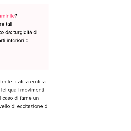
minile
?
e tali
 da: turgidità di
ti inferiori e
ente pratica erotica.
lei quali movimenti
 caso di farne un
ello di eccitazione di