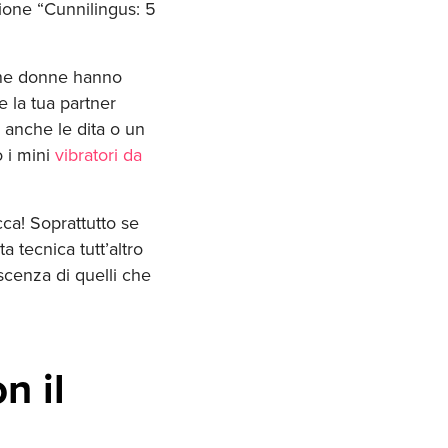
zione “Cunnilingus: 5
une donne hanno
e la tua partner
o anche le dita o un
 i mini
vibratori da
ecca! Soprattutto se
 tecnica tutt’altro
scenza di quelli che
n il