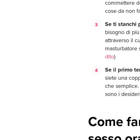
commettere det
cose da non fa
Se ti stanchi 
bisogno di più 
attraverso il c
masturbatore 
dito
)
Se il primo te
siete una copp
che semplice. 
sono i desider
Come fare
sesso or