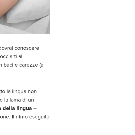
– dovrai conoscere
cciarti al
n baci e carezze (a
tto la lingua non
e la lama di un
a della lingua
–
one. Il ritmo eseguito