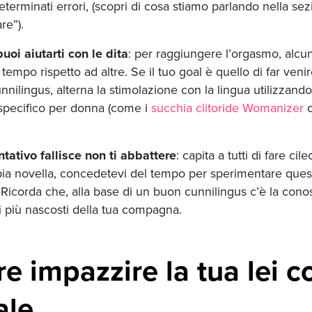
erminati errori, (scopri di cosa stiamo parlando nella se
re”).
puoi aiutarti con le dita
: per raggiungere l’orgasmo, alc
tempo rispetto ad altre. Se il tuo goal è quello di far venir
unnilingus, alterna la stimolazione con la lingua utilizzand
specifico per donna (come i
succhia clitoride Womanizer
o
ntativo fallisce non ti abbattere
: capita a tutti di fare cil
ia novella, concedetevi del tempo per sperimentare questa
Ricorda che, alla base di un buon cunnilingus c’è la cono
i più nascosti della tua compagna.
 impazzire la tua lei co
ale