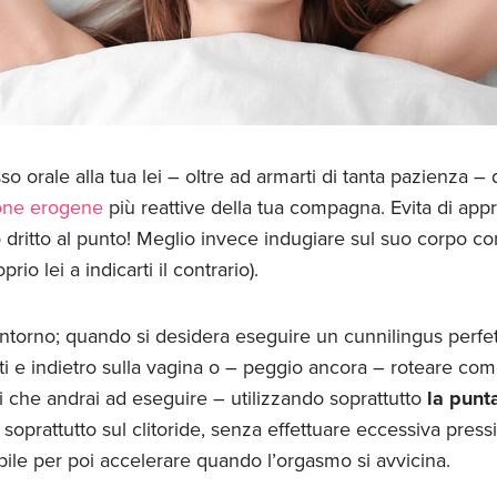
so orale alla tua lei – oltre ad armarti di tanta pazienza 
one erogene
più reattive della tua compagna. Evita di appro
 dritto al punto! Meglio invece indugiare sul suo corpo co
io lei a indicarti il contrario).
o intorno; quando si desidera eseguire un cunnilingus perfe
i e indietro sulla vagina o – peggio ancora – roteare com
ti che andrai ad eseguire – utilizzando soprattutto
la punt
soprattutto sul clitoride, senza effettuare eccessiva pressi
ile per poi accelerare quando l’orgasmo si avvicina.