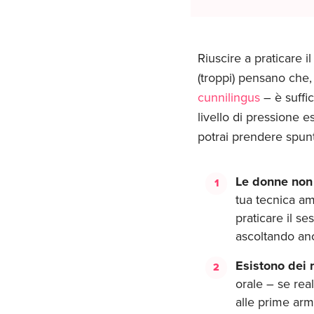
Riuscire a praticare 
(troppi) pensano che,
cunnilingus
– è suffi
livello di pressione e
potrai prendere spunto
Le donne non 
tua tecnica am
praticare il se
ascoltando anc
Esistono dei 
orale – se rea
alle prime arm