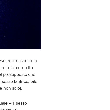
 esoterici nascono in
are telaio e ordito
nel presupposto che
 sesso tantrico, tale
e non solo).
uale – il sesso
relativi a