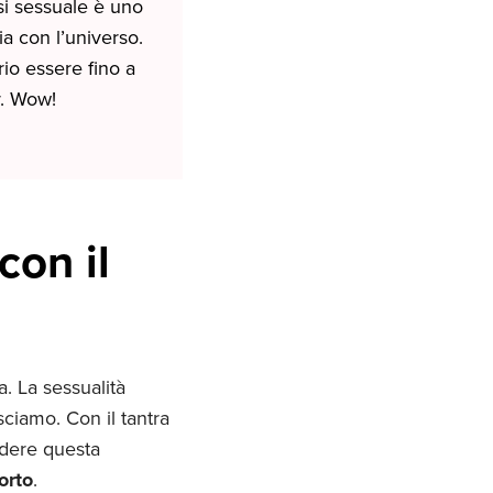
si sessuale è uno
ia con l’universo.
rio essere fino a
r. Wow!
con il
a. La sessualità
sciamo. Con il tantra
videre questa
orto
.