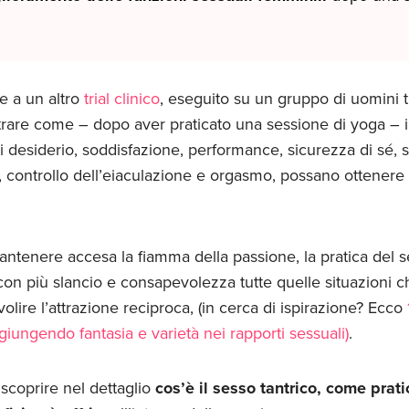
e a un altro
trial clinico
, eseguito su un gruppo di uomini tr
strare come – dopo aver praticato una sessione di yoga – 
li desiderio, soddisfazione, performance, sicurezza di sé,
ne, controllo dell’eiaculazione e orgasmo, possano ottenere
ntenere accesa la fiamma della passione, la pratica del se
con più slancio e consapevolezza tutte quelle situazioni ch
olire l’attrazione reciproca, (in cerca di ispirazione? Ecco
giungendo fantasia e varietà nei rapporti sessuali)
.
scoprire nel dettaglio
cos’è il sesso tantrico, come prat