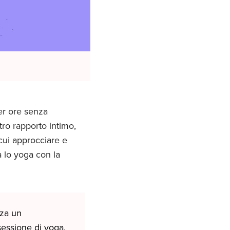
er ore senza
tro rapporto intimo,
 cui approcciare e
a lo yoga con la
za un
essione di yoga.