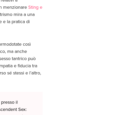
non menzionare
Sting e
antrismo mira a una
 e la pratica di
normodotate così
sico, ma anche
 sesso tantrico può
mpatia e fiducia tra
o sé stessi e l’altro,
presso il
scendent Sex: