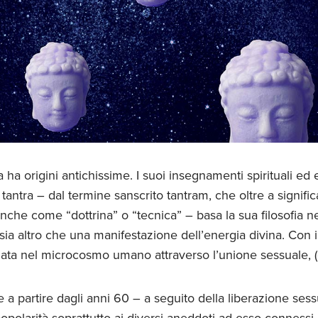
 ha origini antichissime. I suoi insegnamenti spirituali ed
 tantra – dal termine sanscrito tantram, che oltre a signific
nche come “dottrina” o “tecnica” – basa la sua filosofia 
sia altro che una manifestazione dell’energia divina. Con il
ata nel microcosmo umano attraverso l’unione sessuale, (
 a partire dagli anni 60 – a seguito della liberazione sess
opolarità soprattutto ai diversi aneddoti ad esso connessi, 