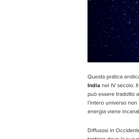
Questa pratica erotica
India
nel IV secolo. Il
può essere tradotto a
l’intero universo non 
energia viene incanal
Diffusosi in Occidente
tantrico deve la sua p