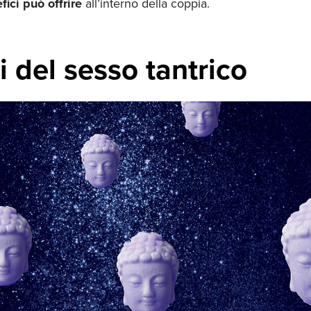
fici può offrire
all’interno della coppia.
i del sesso tantrico