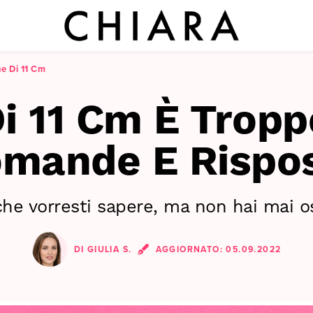
e Di 11 Cm
i 11 Cm È Tropp
mande E Rispo
che vorresti sapere, ma non hai mai o
DI
GIULIA S.
AGGIORNATO:
05.09.2022