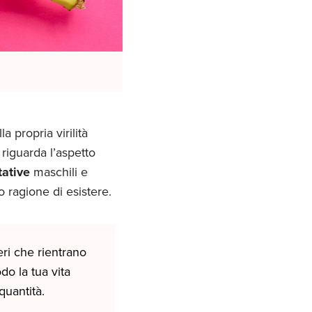
 propria virilità
 riguarda l’aspetto
tative
maschili e
 ragione di esistere.
eri che rientrano
o la tua vita
uantità.