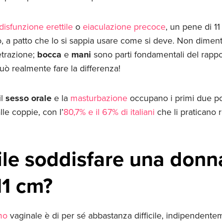
disfunzione erettile
o
eiaculazione precoce
, un pene di 1
o, a patto che lo si sappia usare come si deve. Non diment
etrazione;
bocca
e
mani
sono parti fondamentali del rappo
può realmente fare la differenza!
il
sesso orale
e la
masturbazione
occupano i primi due post
le coppie, con l’
80,7% e il 67% di italiani
che li praticano 
ile soddisfare una donn
11 cm?
mo
vaginale è di per sé abbastanza difficile, indipendente