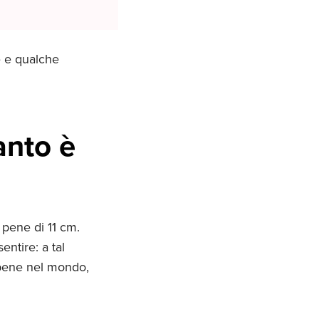
e e qualche
anto è
 pene di 11 cm.
ntire: a tal
 pene nel mondo,