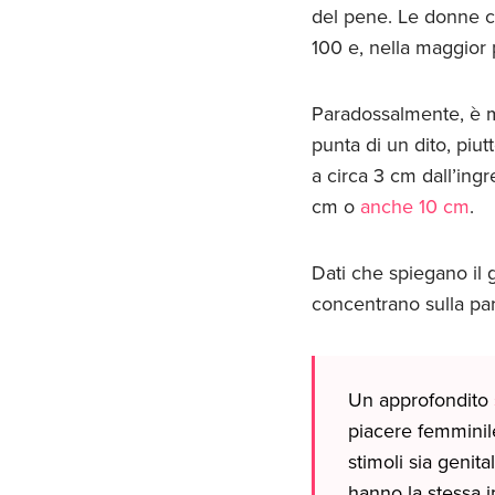
del pene. Le donne c
100 e, nella maggior 
Paradossalmente, è m
punta di un dito, piu
a circa 3 cm dall’ing
cm o
anche 10 cm
.
Dati che spiegano il
concentrano sulla part
Un approfondito
piacere femminil
stimoli sia genita
hanno la stessa i