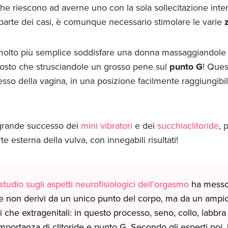
he riescono ad averne uno con la sola sollecitazione inte
parte dei casi, è comunque necessario stimolare le varie
olto più semplice soddisfare una donna massaggiandole 
ttosto che strusciandole un grosso pene sul
punto G
! Ques
resso della vagina, in una posizione facilmente raggiungibi
 grande successo dei
mini vibratori
e dei
succhiaclitoride
, 
e esterna della vulva, con innegabili risultati!
studio sugli aspetti neurofisiologici dell’orgasmo
ha messo 
e non derivi da un unico punto del corpo, ma da un ampio
li che extragenitali: in questo processo, seno, collo, labbr
mportanza di clitoride e punto G. Secondo gli esperti poi, 