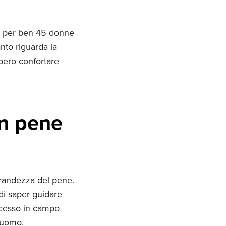
e per ben 45 donne
nto riguarda la
bero confortare
un pene
grandezza del pene.
di saper guidare
ccesso in campo
 uomo.