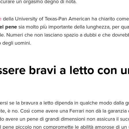
ocurare un orgasmo degno di nota.
e
della University of Texas-Pan American ha chiarito com
el pene
sia molto più importante della lunghezza, per qua
le. Numeri che non lasciano spazio a dubbi e che dovreb
o degli uomini.
ssere bravi a letto con 
ersi se la bravura a letto dipenda in qualche modo dalla 
te, è no. Così come avere una Ferrari non dà la garanzia 
do avere un pene di grandi dimensioni non assicura il su
 il pene piccolo non compromette le abilità amorose di un