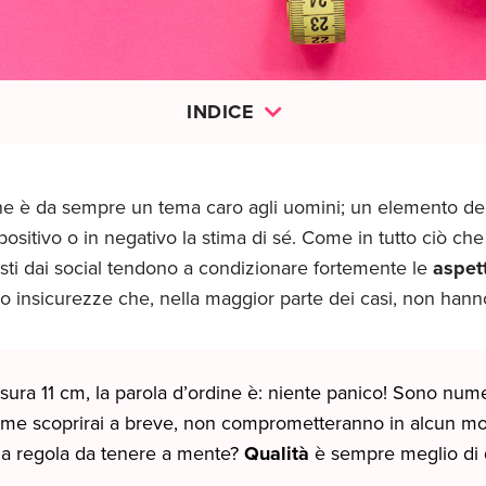
INDICE
 è da sempre un tema caro agli uomini; un elemento della
positivo o in negativo la stima di sé. Come in tutto ciò che
posti dai social tendono a condizionare fortemente le
aspet
o insicurezze che, nella maggior parte dei casi, non hanno
sura 11 cm, la parola d’ordine è: niente panico! Sono num
ome scoprirai a breve, non comprometteranno in alcun mod
ma regola da tenere a mente?
Qualità
è sempre meglio di q