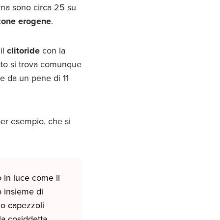
rna sono circa 25 su
zone erogene
.
il
clitoride
con la
to si trova comunque
le da un pene di 11
per esempio, che si
in luce come il
 insieme di
a o capezzoli
la cosiddetta