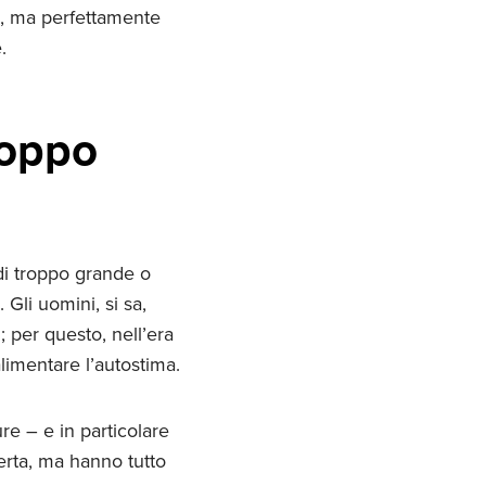
e, ma perfettamente
.
roppo
di troppo grande o
Gli uomini, si sa,
i; per questo, nell’era
alimentare l’autostima.
e – e in particolare
erta, ma hanno tutto