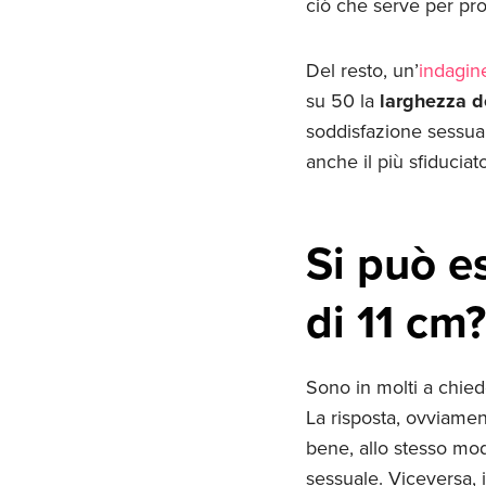
ciò che serve per pr
Del resto, un’
indagin
su 50 la
larghezza d
soddisfazione sessua
anche il più sfiduciat
Si può e
di 11 cm?
Sono in molti a chied
La risposta, ovviamen
bene, allo stesso mo
sessuale. Viceversa,