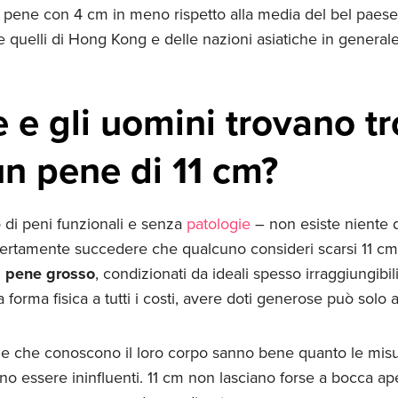
n pene con 4 cm in meno rispetto alla media del bel paes
e quelli di Hong Kong e delle nazioni asiatiche in generale
 e gli uomini trovano t
un pene di 11 cm?
 di peni funzionali e senza
patologie
– non esiste niente 
ertamente succedere che qualcuno consideri scarsi 11 cm. 
l pene grosso
, condizionati da ideali spesso irraggiungibil
 forma fisica a tutti i costi, avere doti generose può solo 
ne che conoscono il loro corpo sanno bene quanto le misur
o essere ininfluenti. 11 cm non lasciano forse a bocca ap